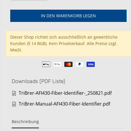
R
e
e
P
n
n
g
g
R
IN DEN WARENKORB LEGEN
e
e
E
v
e
I
e
r
S
r
h
Dieser Shop richtet sich ausschließlich an gewerbliche
r
ö
Kunden (§ 14 BGB). Kein Privatverkauf. Alle Preise zzgl.
i
h
MwSt.
n
e
g
n
e
f
r
ü
n
r
f
A
Downloads (PDF Liste)
ü
F
r
I
A
4
TriBrer-AFI430-Fiber-Identifier-_250821.pdf
F
3
I
0
TriBrer-Manual-AFI430-Fiber-Identifier.pdf
4
O
3
F
0
I
Beschreibung
O
F