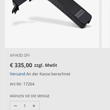
AFI430 OFI
€ 335,00
zzgl. MwSt
R
E
Versand
An der Kasse berechnet
G
U
Art-Nr
:
17264
L
Ä
WÄHLEN SIE DIE MENGE
R
E
M
M