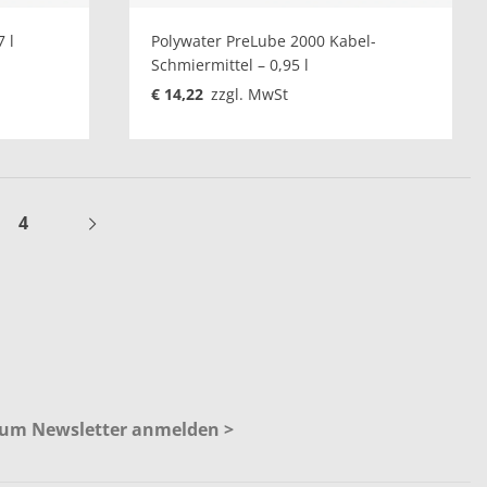
 l
Polywater PreLube 2000 Kabel-
Schmiermittel – 0,95 l
€ 14,22
zzgl. MwSt
4
 zum Newsletter anmelden >