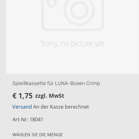
Spleißkassette für LUNA-Boxen Crimp
€ 1,75
zzgl. MwSt
R
E
Versand
An der Kasse berechnet
G
U
Art-Nr
:
18041
L
Ä
WÄHLEN SIE DIE MENGE