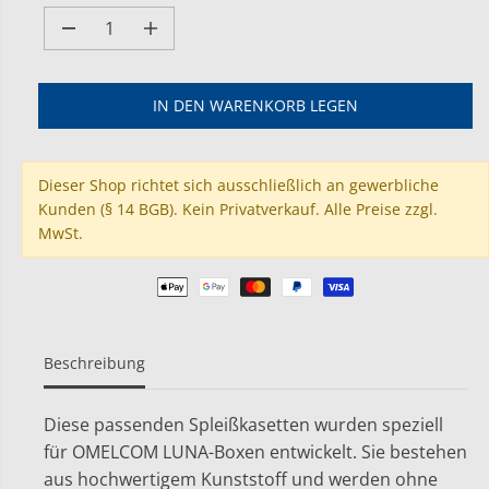
R
E
M
M
R
e
e
P
n
n
g
g
R
IN DEN WARENKORB LEGEN
e
e
E
v
e
I
e
r
S
r
h
Dieser Shop richtet sich ausschließlich an gewerbliche
r
ö
Kunden (§ 14 BGB). Kein Privatverkauf. Alle Preise zzgl.
i
h
MwSt.
n
e
g
n
e
f
r
ü
n
r
f
S
ü
p
Beschreibung
r
l
S
e
p
i
Diese passenden Spleißkasetten wurden speziell
l
ß
e
k
für OMELCOM LUNA-Boxen entwickelt. Sie bestehen
i
a
aus hochwertigem Kunststoff und werden ohne
ß
s