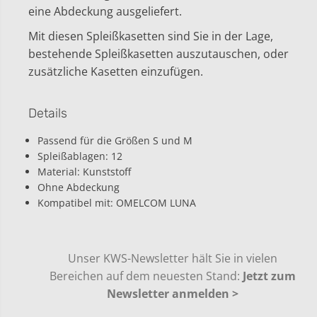
eine Abdeckung ausgeliefert.
k
s
a
e
Mit diesen Spleißkasetten sind Sie in der Lage,
s
t
s
t
bestehende Spleißkasetten auszutauschen, oder
e
e
zusätzliche Kasetten einzufügen.
t
f
t
ü
e
r
Details
f
L
ü
U
r
N
Passend für die Größen S und M
L
A
Spleißablagen: 12
U
-
Material: Kunststoff
N
B
Ohne Abdeckung
A
o
Kompatibel mit: OMELCOM LUNA
-
x
B
e
o
n
x
C
e
r
Unser KWS-Newsletter hält Sie in vielen
n
i
Bereichen auf dem neuesten Stand:
Jetzt zum
C
m
Newsletter anmelden >
r
p
i