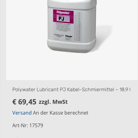
Polywater Lubricant PJ Kabel-Schmiermittel – 18,9 l
€ 69,45
zzgl. MwSt
R
E
Versand
An der Kasse berechnet
G
U
Art-Nr
:
17579
L