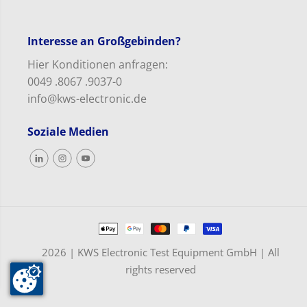
m
r
i
m
e
i
Interesse an Großgebinden?
r
t
m
t
Hier Konditionen anfragen:
i
e
t
l
0049 .8067 .9037-0
t
–
info@kws-electronic.de
e
1
l
8
–
,
Soziale Medien
1
9
8
l
,
9
l
2026 | KWS Electronic Test Equipment GmbH | All
rights reserved