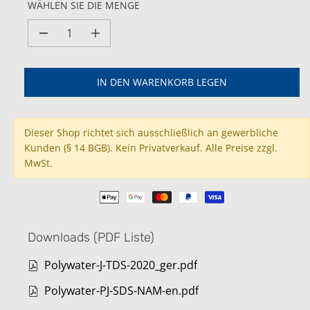
Ä
WÄHLEN SIE DIE MENGE
R
E
M
M
R
e
e
P
n
n
g
g
R
IN DEN WARENKORB LEGEN
e
e
E
v
e
I
e
r
S
r
h
Dieser Shop richtet sich ausschließlich an gewerbliche
r
ö
Kunden (§ 14 BGB). Kein Privatverkauf. Alle Preise zzgl.
i
h
MwSt.
n
e
g
n
e
f
r
ü
n
r
f
P
Downloads (PDF Liste)
ü
o
r
l
P
y
Polywater-J-TDS-2020_ger.pdf
o
w
l
a
Polywater-PJ-SDS-NAM-en.pdf
y
t