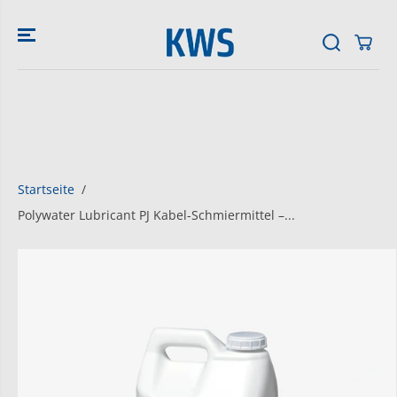
ZUM INHALT
SPRINGEN
Startseite
Polywater Lubricant PJ Kabel-Schmiermittel –...
SPRINGE ZU
DEN
PRODUKTINFO
RMATIONEN