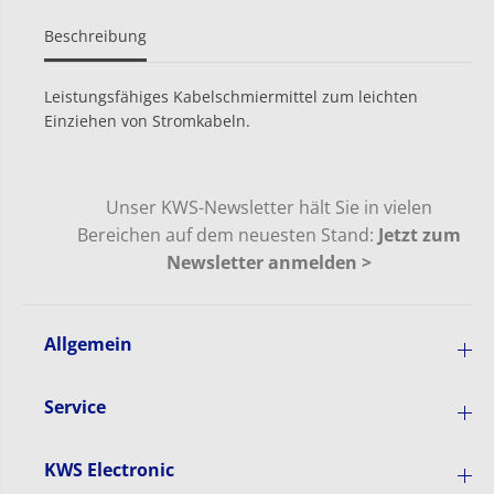
w
e
a
r
Beschreibung
t
L
e
u
r
b
Leistungsfähiges Kabelschmiermittel zum leichten
L
r
Einziehen von Stromkabeln.
u
i
b
c
r
a
i
n
c
t
Unser KWS-Newsletter hält Sie in vielen
a
P
Bereichen auf dem neuesten Stand:
Jetzt zum
n
J
Newsletter anmelden >
t
K
P
a
J
b
K
e
a
l
Allgemein
b
-
e
S
l
c
Service
-
h
S
m
c
i
KWS Electronic
h
e