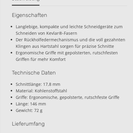
e
O
r
K
F
C
Eigenschaften
O
E
K
l
Langlebige, kompakte und leichte Schneidgeräte zum
C
e
Schneiden von Kevlar®-Fasern
E
k
l
t
Der Rückholfedermechanismus und die voll gezahnten
e
r
Klingen aus Hartstahl sorgen für präzise Schnitte
k
i
Ergonomische Griffe mit gepolsterten, rutschfesten
t
k
Griffen für mehr Komfort
r
e
i
r
k
s
Technische Daten
e
c
r
h
Schnittlänge: 17,8 mm
s
e
Material: Kohlenstoffstahl
c
r
Griffe: Ergonomische, gepolsterte, rutschfeste Griffe
h
e
e
m
Länge: 146 mm
r
i
Gewicht: 72 g
e
t
m
K
Lieferumfang
i
e
t
v