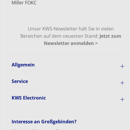
K
l
Miller FOKC
e
a
v
r
l
s
a
c
r
h
Unser KWS-Newsletter hält Sie in vielen
s
n
Bereichen auf dem neuesten Stand:
Jetzt zum
c
e
Newsletter anmelden >
h
i
n
d
e
e
i
n
Allgemein
d
e
n
Service
KWS Electronic
Interesse an Großgebinden?