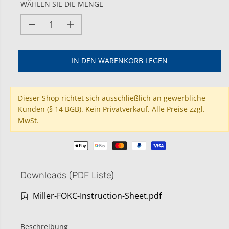
Ä
WÄHLEN SIE DIE MENGE
R
E
M
M
R
e
e
P
n
n
g
g
R
IN DEN WARENKORB LEGEN
e
e
E
v
e
I
e
r
S
r
h
Dieser Shop richtet sich ausschließlich an gewerbliche
r
ö
Kunden (§ 14 BGB). Kein Privatverkauf. Alle Preise zzgl.
i
h
MwSt.
n
e
g
n
e
f
r
ü
n
r
f
M
Downloads (PDF Liste)
ü
i
r
l
M
l
Miller-FOKC-Instruction-Sheet.pdf
i
e
l
r
l
F
Beschreibung