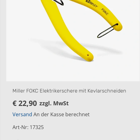
Miller FOKC Elektrikerschere mit Kevlarschneiden
€ 22,90
zzgl. MwSt
R
E
Versand
An der Kasse berechnet
G
U
Art-Nr
:
17325
L