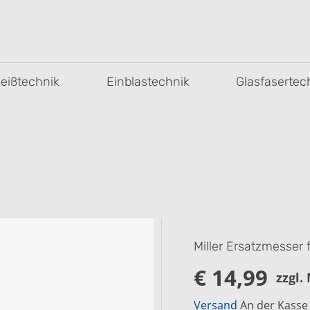
leißtechnik
Einblastechnik
Glasfasertec
Miller Ersatzmesser
€ 14,99
zzgl.
R
E
Versand
An der Kasse