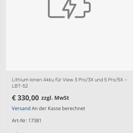
Lithium Ionen Akku für View 3 Pro/3X und 5 Pro/5X –
LBT-52
€ 330,00
zzgl. MwSt
R
E
Versand
An der Kasse berechnet
G
U
Art-Nr
:
17381
L