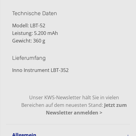
i
I
u
o
m
n
Technische Daten
I
e
o
n
Modell: LBT-52
n
A
Leistung: 5.200 mAh
e
k
n
k
Gewicht: 360 g
A
u
k
f
k
ü
Lieferumfang
u
r
f
V
Inno Instrument LBT-352
ü
i
r
e
V
w
i
3
e
P
Unser KWS-Newsletter hält Sie in vielen
w
r
Bereichen auf dem neuesten Stand:
Jetzt zum
3
o
P
/
Newsletter anmelden >
r
3
o
X
/
u
3
n
Allgemein