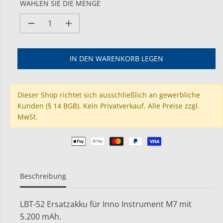
Ä
WÄHLEN SIE DIE MENGE
R
E
M
M
R
e
e
P
n
n
g
g
R
IN DEN WARENKORB LEGEN
e
e
E
v
e
I
e
r
S
r
h
Dieser Shop richtet sich ausschließlich an gewerbliche
r
ö
Kunden (§ 14 BGB). Kein Privatverkauf. Alle Preise zzgl.
i
h
MwSt.
n
e
g
n
e
f
r
ü
n
r
f
L
ü
i
Beschreibung
r
t
L
h
i
i
LBT-52 Ersatzakku für Inno Instrument M7 mit
t
u
h
m
5.200 mAh.