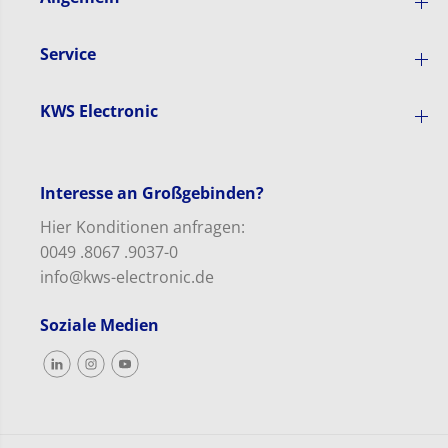
X
d
u
5
n
P
Service
d
r
5
o
P
/
KWS Electronic
r
5
o
X
/
–
5
L
X
B
Interesse an Großgebinden?
–
T
L
-
Hier Konditionen anfragen:
B
5
0049 .8067 .9037-0
T
2
-
info@kws-electronic.de
5
2
Soziale Medien