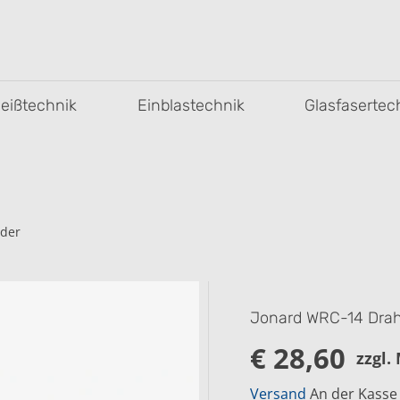
leißtechnik
Einblastechnik
Glasfasertec
ider
Jonard WRC-14 Drah
€ 28,60
zzgl.
R
E
Versand
An der Kasse