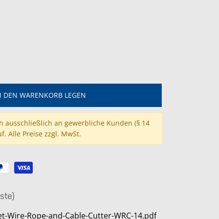
N DEN WARENKORB LEGEN
ch ausschließlich an gewerbliche Kunden (§ 14
f. Alle Preise zzgl. MwSt.
ste)
et-Wire-Rope-and-Cable-Cutter-WRC-14.pdf